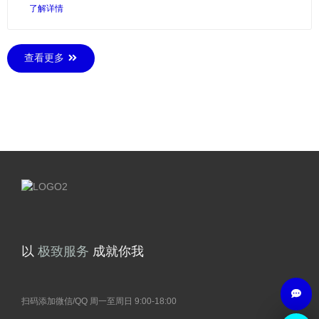
了解详情
查看更多
精
湛
以
成就你我
技
术
务
服
致
扫码添加微信/QQ 周一至周日 9:00-18:00