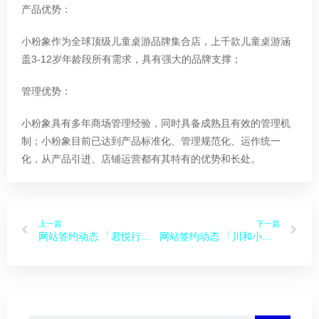
May
产品优势：
小粉象作为全球顶级儿童桌游品牌集合店，上千款儿童桌游涵
盖3-12岁年龄段所有需求，具有强大的品牌支撑；
12
公司动态
管理优势：
网站签约动态 「禹众科华」
May
小粉象具有多年商场管理经验，同时具备成熟且有效的管理机
制；小粉象目前已达到产品标准化、管理规范化、运作统一
化，从产品引进、店铺运营都有其特有的优势和长处。
13
常见问题
四川地区备案规则
Sep
上一篇
下一篇
网站签约动态 「君悦行租车」
网站签约动态 「川和小吃」
自助建站帮助
13
自助建站系统SEO设置-分类设
Sep
置