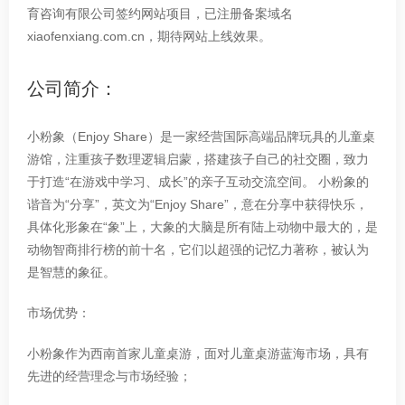
育咨询有限公司签约网站项目，已注册备案域名
网站签约动态 「小粉象」
Jun
xiaofenxiang.com.cn，期待网站上线效果。
公司简介：
行业新闻
13
站点Logo 在百度权益获取与使
小粉象（Enjoy Share）是一家经营国际高端品牌玩具的儿童桌
游馆，注重孩子数理逻辑启蒙，搭建孩子自己的社交圈，致力
May
用说明
于打造“在游戏中学习、成长”的亲子互动交流空间。 小粉象的
谐音为“分享”，英文为“Enjoy Share”，意在分享中获得快乐，
具体化形象在“象”上，大象的大脑是所有陆上动物中最大的，是
12
常见问题
动物智商排行榜的前十名，它们以超强的记忆力著称，被认为
是智慧的象征。
工信部短信核验 注意事项
May
市场优势：
小粉象作为西南首家儿童桌游，面对儿童桌游蓝海市场，具有
12
公司动态
先进的经营理念与市场经验；
网站签约动态 「君悦行租车」