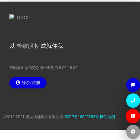
12
公司动态
网站签约动态 「君悦行租车」
May
精
以
成就你我
湛
务
技
服
12
致
术
极
公司动态
网站签约动态 「禹众科华」
May
扫码添加微信/QQ 周一至周日 9:00-18:00
登录/注册
13
常见问题
四川地区备案规则
Sep
©2019-2021 狮说成都科技有限公司
蜀ICP备19028292号
网站地图
自助建站帮助
13