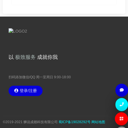
12
常见问题
工信部短信核验 注意事项
May
以
务
成就你我
服
精
致
湛
12
极
技
公司动态
网站签约动态 「君悦行租车」
May
扫码添加微信/QQ 周一至周日 9:00-18:00
登录/注册
12
公司动态
网站签约动态 「禹众科华」
May
©2019-2021 狮说成都科技有限公司
蜀ICP备19028292号
网站地图