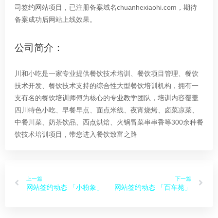
12
司签约网站项目，已注册备案域名chuanhexiaohi.com，期待
常见问题
备案成功后网站上线效果。
工信部短信核验 注意事项
May
公司简介：
12
川和小吃是一家专业提供餐饮技术培训、餐饮项目管理、餐饮
公司动态
技术开发、餐饮技术支持的综合性大型餐饮培训机构，拥有一
网站签约动态 「君悦行租车」
支有名的餐饮培训师傅为核心的专业教学团队，培训内容覆盖
May
四川特色小吃、早餐早点、面点米线、夜宵烧烤、卤菜凉菜、
中餐川菜、奶茶饮品、西点烘焙、火锅冒菜串串香等300余种餐
饮技术培训项目，带您进入餐饮致富之路
12
公司动态
网站签约动态 「禹众科华」
May
上一篇
下一篇
网站签约动态 「小粉象」
网站签约动态 「百车苑」
13
常见问题