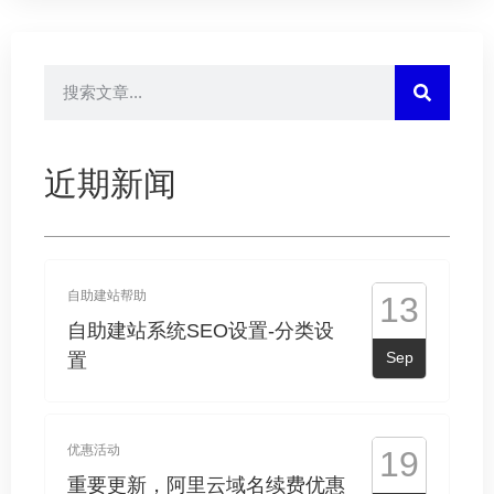
12
公司动态
网站签约动态 「禹众科华」
May
13
常见问题
近期新闻
四川地区备案规则
Sep
自助建站帮助
13
自助建站系统SEO设置-分类设
Sep
置
优惠活动
19
重要更新，阿里云域名续费优惠