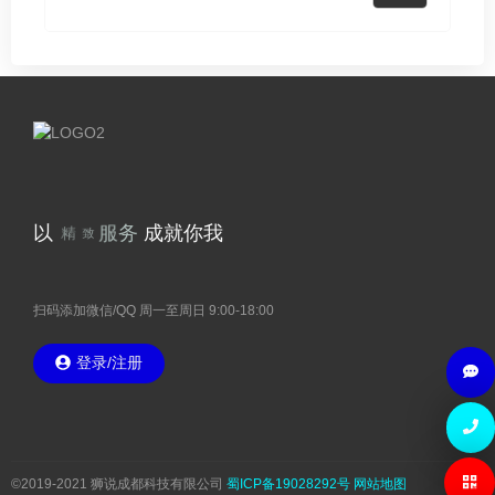
行业新闻
13
站点Logo 在百度权益获取与使
May
用说明
精
湛
技
以
成就你我
术
12
务
服
常见问题
工信部短信核验 注意事项
May
扫码添加微信/QQ 周一至周日 9:00-18:00
登录/注册
12
公司动态
网站签约动态 「君悦行租车」
May
©2019-2021 狮说成都科技有限公司
蜀ICP备19028292号
网站地图