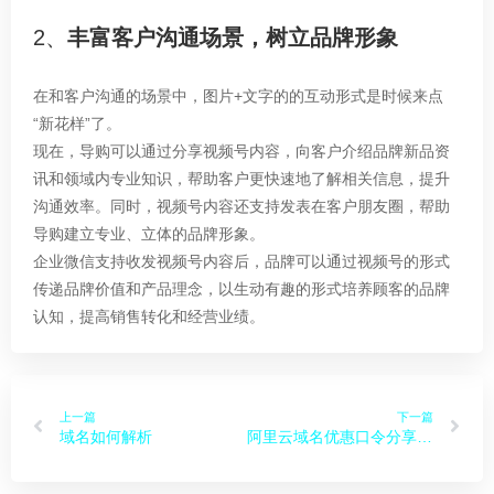
行业新闻
13
2、
丰富客户沟通场景，树立品牌形象
站点Logo 在百度权益获取与使
May
用说明
在和客户沟通的场景中，图片+文字的的互动形式是时候来点
“新花样”了。
现在，导购可以通过分享视频号内容，向客户介绍品牌新品资
12
讯和领域内专业知识，帮助客户更快速地了解相关信息，提升
常见问题
沟通效率。同时，视频号内容还支持发表在客户朋友圈，帮助
工信部短信核验 注意事项
导购建立专业、立体的品牌形象。
May
企业微信支持收发视频号内容后，品牌可以通过视频号的形式
传递品牌价值和产品理念，以生动有趣的形式培养顾客的品牌
认知，提高销售转化和经营业绩。
12
公司动态
网站签约动态 「君悦行租车」
May
上一篇
下一篇
域名如何解析
阿里云域名优惠口令分享，注册续费均可用