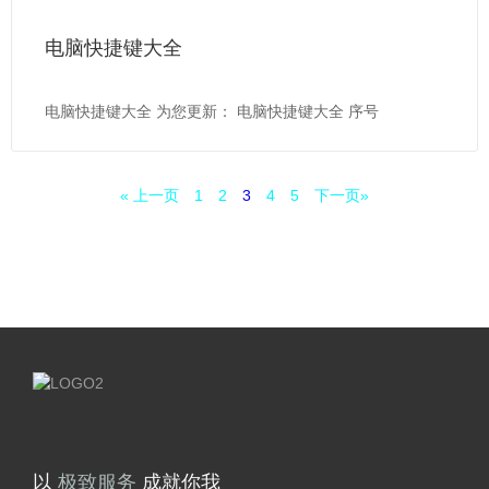
电脑快捷键大全
电脑快捷键大全 为您更新： 电脑快捷键大全 序号
« 上一页
1
2
3
4
5
下一页»
精
湛
以
成就你我
技
术
务
服
极
致